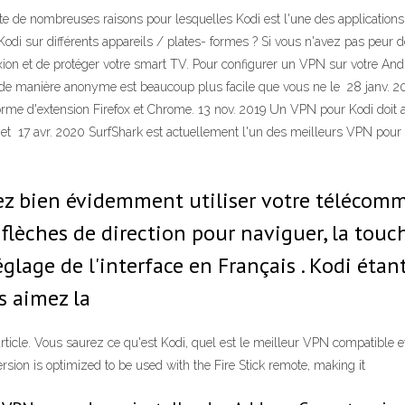
te de nombreuses raisons pour lesquelles Kodi est l'une des applications
Kodi sur différents appareils / plates- formes ? Si vous n'avez pas peur
ion et de protéger votre smart TV. Pour configurer un VPN sur votre A
 de manière anonyme est beaucoup plus facile que vous ne le 28 janv. 202
orme d'extension Firefox et Chrome. 13 nov. 2019 Un VPN pour Kodi doit a
acile et 17 avr. 2020 SurfShark est actuellement l'un des meilleurs VPN po
z bien évidemment utiliser votre télécomma
s flèches de direction pour naviguer, la touch
Réglage de l'interface en Français . Kodi étan
us aimez la
ticle. Vous saurez ce qu'est Kodi, quel est le meilleur VPN compatible e
rsion is optimized to be used with the Fire Stick remote, making it