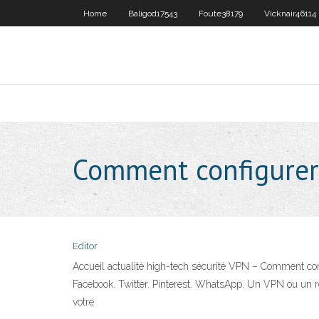
Home
Baligod17543
Foute38179
Vicknair46114
Comment configurer
Editor
Accueil actualité high-tech sécurité VPN – Comment con
Facebook. Twitter. Pinterest. WhatsApp. Un VPN ou un résea
votre