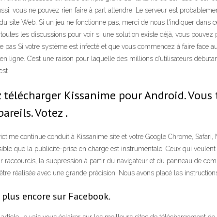
ssi, vous ne pouvez rien faire à part attendre. Le serveur est probablem
 site Web. Si un jeu ne fonctionne pas, merci de nous l'indiquer dans c
toutes les discussions pour voir si une solution existe déjà, vous pouvez
ste pas Si votre système est infecté et que vous commencez à faire face
n ligne. C’est une raison pour laquelle des millions d’utilisateurs débuta
est
 télécharger Kissanime pour Android. Vous t
reils. Votez .
ctime continue conduit à Kissanime site et votre Google Chrome, Safari, M
ssible que la publicité-prise en charge est instrumentale. Ceux qui veule
 raccourcis, la suppression à partir du navigateur et du panneau de com
être réalisée avec une grande précision. Nous avons placé les instruction
 plus encore sur Facebook.