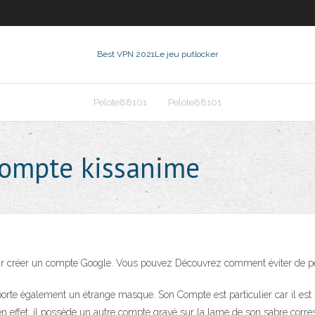
Best VPN 2021
Le jeu putlocker
Pelote88101
Pelote88101
ompte kissanime
r créer un compte Google. Vous pouvez Découvrez comment éviter de per
rte également un étrange masque. Son Compte est particulier car il est 
, en effet, il possède un autre compte gravé sur la lame de son sabre corr