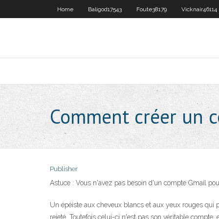
Home
Baligod17543
Foute38179
Vicknair46114
Comment créer un c
Publisher
Astuce : Vous n'avez pas besoin d'un compte Gmail pou
Un épéiste aux cheveux blancs et aux yeux rouges qui po
rejeté. Toutefois celui-ci n'est pas son véritable compte