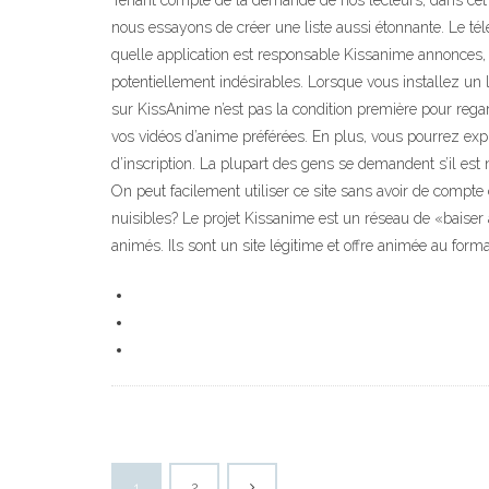
Tenant compte de la demande de nos lecteurs, dans cet ar
nous essayons de créer une liste aussi étonnante. Le t
quelle application est responsable Kissanime annonces, 
potentiellement indésirables. Lorsque vous installez un 
sur KissAnime n’est pas la condition première pour rega
vos vidéos d’anime préférées. En plus, vous pourrez expl
d’inscription. La plupart des gens se demandent s’il est
On peut facilement utiliser ce site sans avoir de compt
nuisibles? Le projet Kissanime est un réseau de «baiser 
animés. Ils sont un site légitime et offre animée au form
1
2