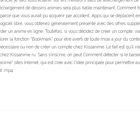
ticle, je vais vous éclairer sur les meilleurs sites de téléchargement de 
éléchargement de dessins animés sera plus fiable maintenant. Comment f
parce que vous aurait pu acquérir par accident. Apps qui se déplacent en
logiciel libre, vous obtenez généralement présenté avec des offres supplé
rder un anime en ligne. Toutefois, si vous décidez de créer un compte, 
orer la fonction “Bookmark” pour être averti de toute mise à jour du cont
 nécessaire ou non de créer un compte chez Kissanime. Le fait est qu’il n’
e chez Kissanime ru. Sans s’inscrire, on peut Comment détecter si le bai
animé" sites Internet, qui est créé avec l'idée principale pour permettre 
at .mp4