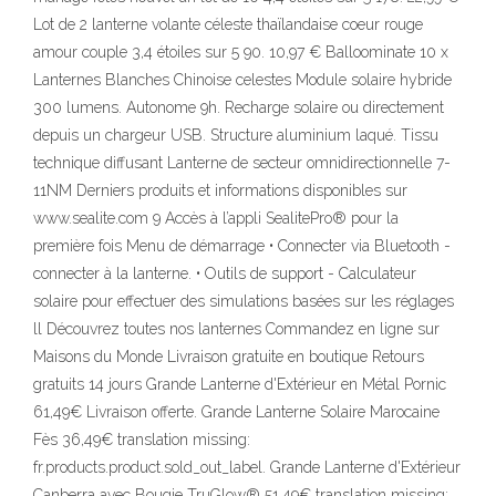
Lot de 2 lanterne volante céleste thaïlandaise coeur rouge
amour couple 3,4 étoiles sur 5 90. 10,97 € Balloominate 10 x
Lanternes Blanches Chinoise celestes Module solaire hybride
300 lumens. Autonome 9h. Recharge solaire ou directement
depuis un chargeur USB. Structure aluminium laqué. Tissu
technique diffusant Lanterne de secteur omnidirectionnelle 7-
11NM Derniers produits et informations disponibles sur
www.sealite.com 9 Accès à l’appli SealitePro® pour la
première fois Menu de démarrage • Connecter via Bluetooth -
connecter à la lanterne. • Outils de support - Calculateur
solaire pour effectuer des simulations basées sur les réglages
ll Découvrez toutes nos lanternes Commandez en ligne sur
Maisons du Monde Livraison gratuite en boutique Retours
gratuits 14 jours Grande Lanterne d'Extérieur en Métal Pornic
61,49€ Livraison offerte. Grande Lanterne Solaire Marocaine
Fès 36,49€ translation missing:
fr.products.product.sold_out_label. Grande Lanterne d'Extérieur
Canberra avec Bougie TruGlow® 51,49€ translation missing: